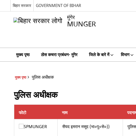
बिहार सरकार
GOVERNMENT OF BIHAR
मुंगेर
MUNGER
मुख्य पृष्ठ
ठोस कचरा प्रबंधन- मुंगेर
जिले के बारे में
विभाग
पुलिस अधीक्षक
मुख्य पृष्ठ
पुलिस अधीक्षक
फोटो
नाम
पदना
सैयद इमरान मसूद (भा०पु०से०))
पुलिस