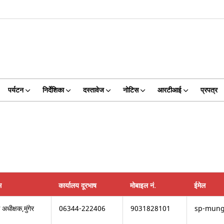
पर्यटन
निर्देशिका
दस्तावेज
नोटिस
आरटीआई
प्रपत्र
म
कार्यालय दूरभाष
मोबाइल नं.
ईमेल
 अधीक्षक,मुंगेर
06344-222406
9031828101
sp-munge